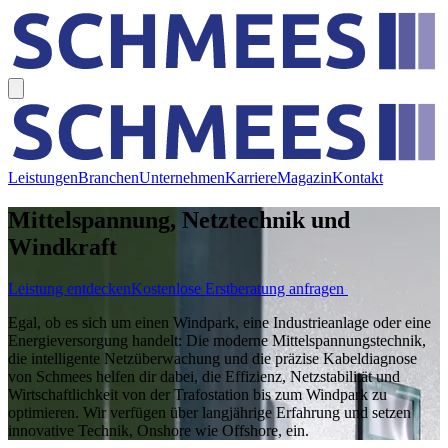
Leistungen
Branchen
Unternehmen
Karriere
Magazin
Kontakt
Mittelspannung, Netztechnik und
Windkraft
Leistung entdecken
Kostenlose Erstberatung anfragen
Egal, ob es sich um einen Windpark, eine Industrieanlage oder eine
Energieversorgung handelt: Die moderne Mittelspannungstechnik,
die intelligente Netzüberwachung und die präzise Kabeldiagnose
von Schmees helfen dir dabei, die Effizienz, Netzstabilität und
Wirtschaftlichkeit von der Trafostation bis zum Windpark zu
optimieren. Wir verfügen über langjährige Erfahrung und setzen
innovative Technik, Onshore wie Offshore, ein.