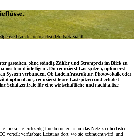
eflüsse.
 Eigenverbrauch und machst dein Netz stabil.
ter gestalten, ohne ständig Zähler und Strompreis im Blick zu
isch und intelligent. Du reduzierst Lastspitzen, optimierst
enten System verbunden. Ob Ladeinfrastruktur, Photovoltaik oder
ität optimal aus, reduzierst teure Lastspitzen und erhöhst
ne Schaltzentrale für eine wirtschaftliche und nachhaltige
ag müssen gleichzeitig funktionieren, ohne das Netz zu überlasten
SEC verteilt verfügbare Leistung dort, wo sie gebraucht wird, und