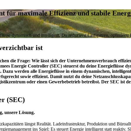
 für maximale Effizienz und stabile Energi
üsse dynamisch und intelligent. Du reduzierst Lastspitzen, optimierst
rzichtbar ist
chen die Frage: Wie lässt sich der Unternehmensverbrauch effizien
es Energie Controller (SEC) steuerst du deine Energieflüsse dynam
z. Dazu werden alle Energieflüsse in einem dynamischen, intellig
sgerecht sowie effizient. Damit nutzt du deine Netzanschlusskapaz
gistikzentrum oder einen Gewerbebetrieb betreibst. Der SEC ist dei
er (SEC)
, unsere Lösung.
apazitäten längst Realität. Ladeinfrastruktur, Produktion und Büroallt
giemanagement ins Spiel: Es steuert Energie intelligent statt reaktiv. 