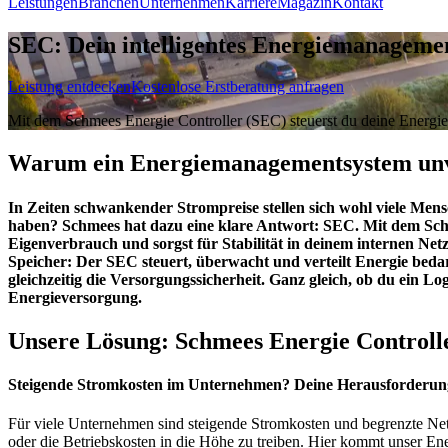
Leistungen
Branchen
Unternehmen
Karriere
Magazin
Kontakt
SEC: Dein intelligentes Energiemanagement
Leistung entdecken
Kostenlose Erstberatung anfragen
Mit dem Schmees Energie Controller (SEC) steuerst du deine Energiefl
Warum ein Energiemanagementsystem unve
In Zeiten schwankender Strompreise stellen sich wohl viele Mens
haben? Schmees hat dazu eine klare Antwort: SEC. Mit dem Schme
Eigenverbrauch und sorgst für Stabilität in deinem internen Net
Speicher: Der SEC steuert, überwacht und verteilt Energie bedarf
gleichzeitig die Versorgungssicherheit. Ganz gleich, ob du ein Lo
Energieversorgung.
Unsere Lösung: Schmees Energie Controll
Steigende Stromkosten im Unternehmen? Deine Herausforderung
Für viele Unternehmen sind steigende Stromkosten und begrenzte Netzk
oder die Betriebskosten in die Höhe zu treiben. Hier kommt unser Ener