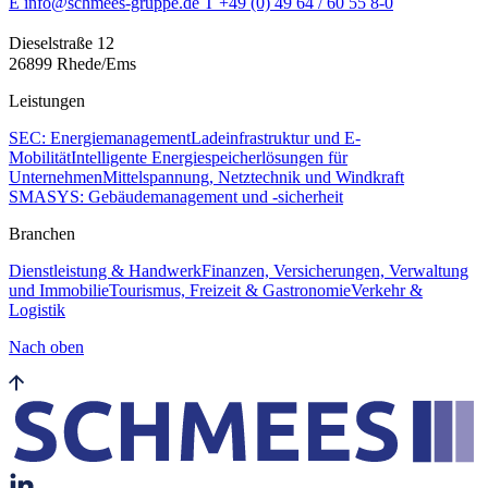
E info@schmees-gruppe.de
T +49 (0) 49 64 / 60 55 8-0
Dieselstraße 12
26899 Rhede/Ems
Leistungen
SEC: Energiemanagement
Ladeinfrastruktur und E-
Mobilität
Intelligente Energiespeicherlösungen für
Unternehmen
Mittelspannung, Netztechnik und Windkraft
SMASYS: Gebäudemanagement und -sicherheit
Branchen
Dienstleistung & Handwerk
Finanzen, Versicherungen, Verwaltung
und Immobilie
Tourismus, Freizeit & Gastronomie
Verkehr &
Logistik
Nach oben